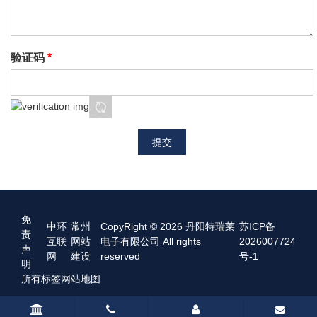
验证码
*
提交
免
中环
常州
CopyRight © 2026 丹阳特瑞莱
苏ICP备
责
互联
网站
电子有限公司 All rights
2026007724
声
网
建设
reserved
号-1
明
所有标签
网站地图