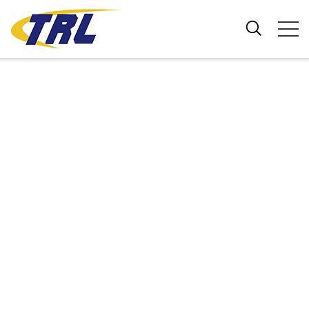
高性能PL259转N型射
频适配器制造商
提供采用优质材料、经过严格测试的精密设计的射频同轴适
配器，以及灵活的 OEM 解决方案，以确保在射频应用中实
现可靠的信号传输。