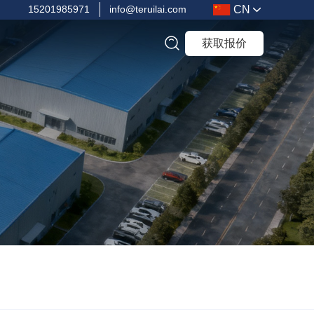
CN
15201985971
info@teruilai.com
获取报价