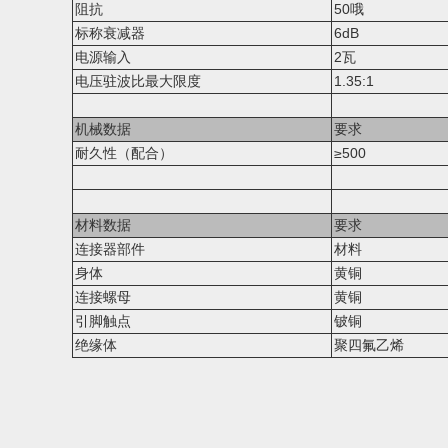
阻抗
50
哦
标称衰减器
6dB
电源输入
2瓦
电压驻波比
最大限度
1.35:1
机械数据
要求
耐久性（配合）
≥500
材料数据
要求
连接器部件
材料
身体
黄铜
连接螺母
黄铜
引脚触点
铍铜
绝缘体
聚四氟乙烯