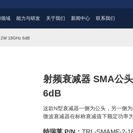
用领域
能力与研发
关于我们
新闻中心
联系我们
 18GHz 6dB
射频衰减器 SMA公头
6dB
这款N型衰减器一侧为公头，另一侧为
微波衰减器在标称衰减值下额定功率为
特瑞莱 P/N：
TRL-SMAMF-2-18